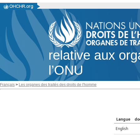
relative aux or
l’ONU
Français
>
Les organes des traités des droits de l'homme
Langue
do
English