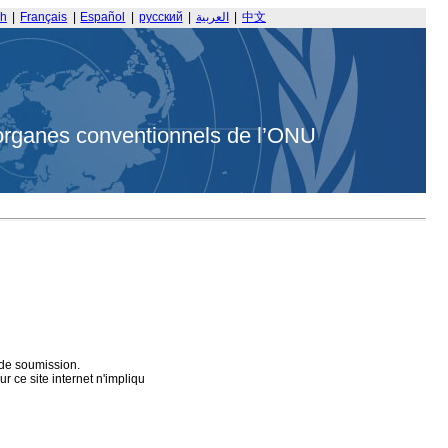
sh
|
Français
|
Español
|
русский
|
العربية
|
中文
organes conventionnels de l’ONU
 de soumission.
 ce site internet n'impliqu