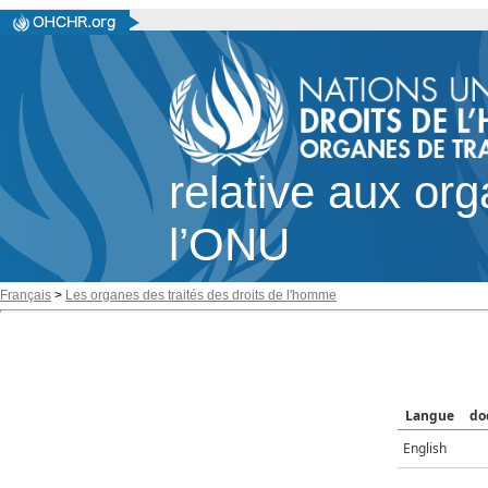
relative aux or
l’ONU
Français
>
Les organes des traités des droits de l'homme
Langue
do
English