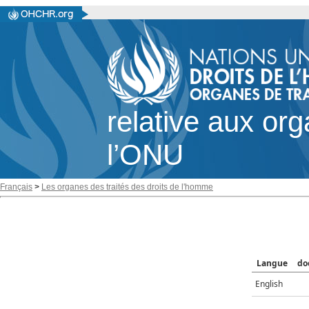
relative aux or
l’ONU
Français
>
Les organes des traités des droits de l'homme
Langue
do
English