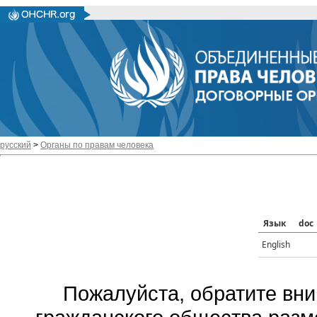
русский
>
Органы по правам человека
Язык
doc
English
Пожалуйста, обратите вни