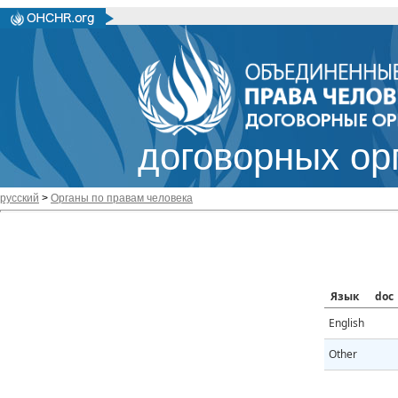
договорных ор
русский
>
Органы по правам человека
Язык
doc
English
Other