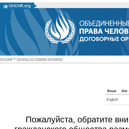
русский
>
Органы по правам человека
Язык
doc
English
Пожалуйста, обратите вни