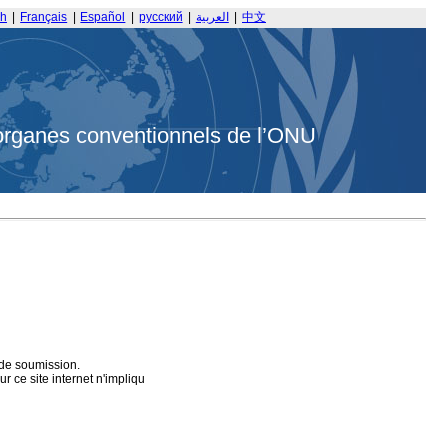
sh
|
Français
|
Español
|
русский
|
العربية
|
中文
organes conventionnels de l’ONU
 de soumission.
 ce site internet n'impliqu