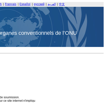
sh
|
Français
|
Español
|
русский
|
العربية
|
中文
organes conventionnels de l’ONU
 de soumission.
 ce site internet n'impliqu