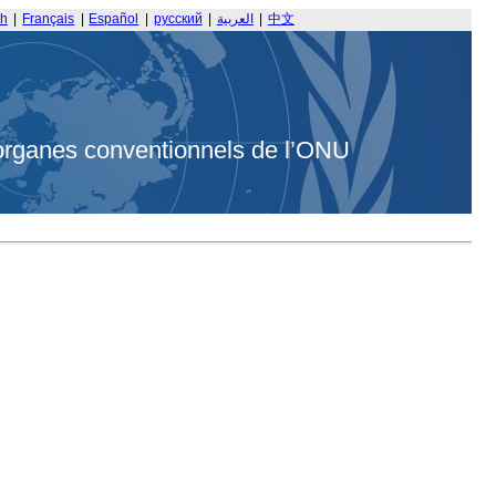
sh
|
Français
|
Español
|
русский
|
العربية
|
中文
organes conventionnels de l’ONU