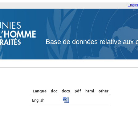
Engli
Base de données relative aux 
Langue
doc
docx
pdf
html
other
English