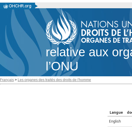
relative aux or
l’ONU
Français
>
Les organes des traités des droits de l'homme
Langue
do
English