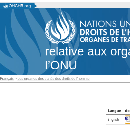
relative aux or
l’ONU
Français
>
Les organes des traités des droits de l'homme
Langue
do
English