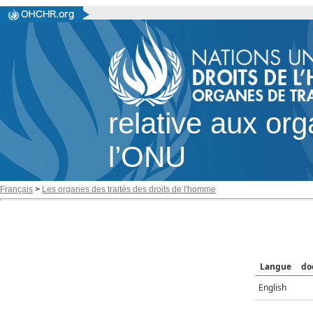
relative aux or
l’ONU
Français
>
Les organes des traités des droits de l'homme
Langue
do
English