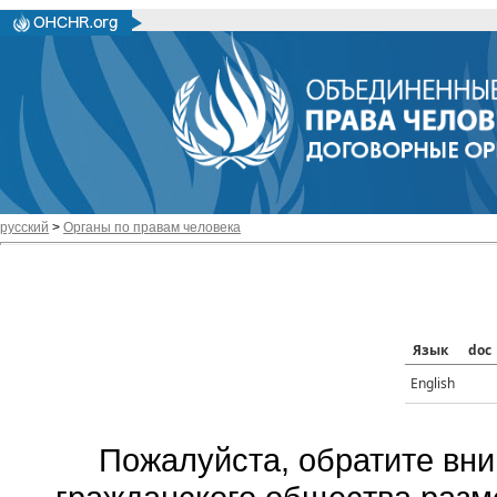
русский
>
Органы по правам человека
Язык
doc
English
Пожалуйста, обратите вни