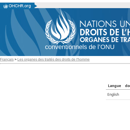
conventionnels de l’ONU
Français
>
Les organes des traités des droits de l'homme
Langue
do
English