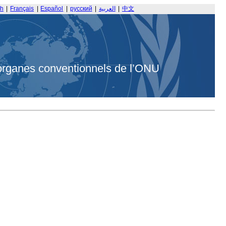
sh
|
Français
|
Español
|
русский
|
العربية
|
中文
organes conventionnels de l’ONU