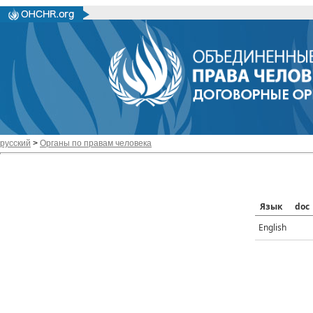
русский
>
Органы по правам человека
Язык
doc
English