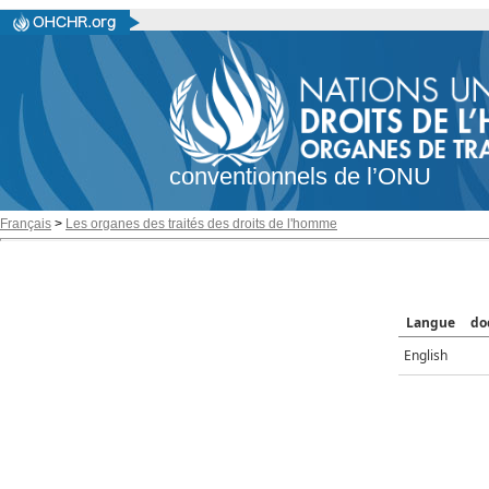
conventionnels de l’ONU
Français
>
Les organes des traités des droits de l'homme
Langue
do
English