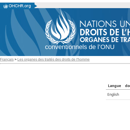
conventionnels de l’ONU
Français
>
Les organes des traités des droits de l'homme
Langue
do
English