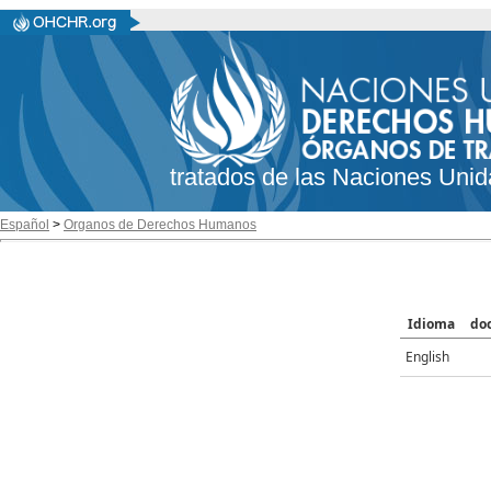
tratados de las Naciones Unid
Español
>
Organos de Derechos Humanos
Idioma
do
English