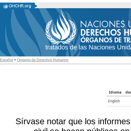
tratados de las Naciones Unid
Español
>
Organos de Derechos Humanos
Idioma
do
English
Sírvase notar que los informes