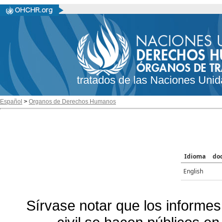
tratados de las Naciones Unid
Español
>
Organos de Derechos Humanos
Idioma
do
English
Sírvase notar que los informes