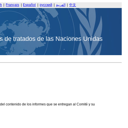
sh
|
Français
|
Español
|
русский
|
العربية
|
中文
s de tratados de las Naciones Unidas
 del contenido de los informes que se entregan al Comité y su