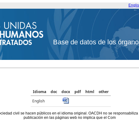
Engli
Base de datos de los órgano
Idioma
doc
docx
pdf
html
other
English
ociedad civil se hacen públicos en el idioma original. OACDH no se responsabiliza
publicación en las páginas web no implica que el Com