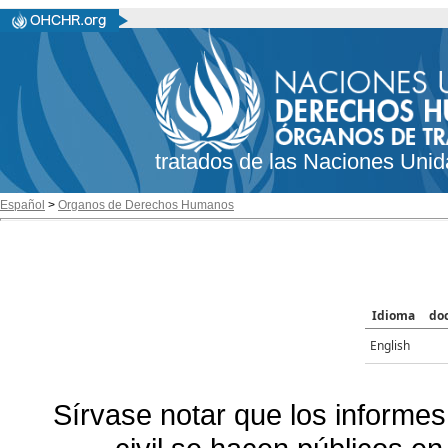
tratados de las Naciones Unid
Español
>
Organos de Derechos Humanos
Idioma
do
English
Sírvase notar que los informes