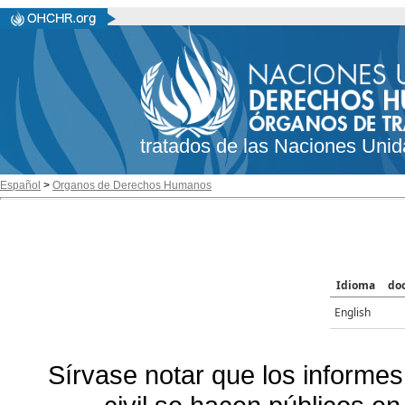
tratados de las Naciones Unid
Español
>
Organos de Derechos Humanos
Idioma
do
English
Sírvase notar que los informes