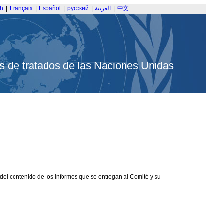
sh
|
Français
|
Español
|
русский
|
العربية
|
中文
s de tratados de las Naciones Unidas
 del contenido de los informes que se entregan al Comité y su