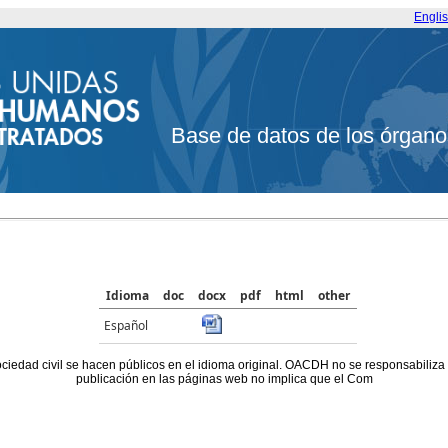
Engli
Base de datos de los órgano
Idioma
doc
docx
pdf
html
other
Español
ociedad civil se hacen públicos en el idioma original. OACDH no se responsabiliza
publicación en las páginas web no implica que el Com