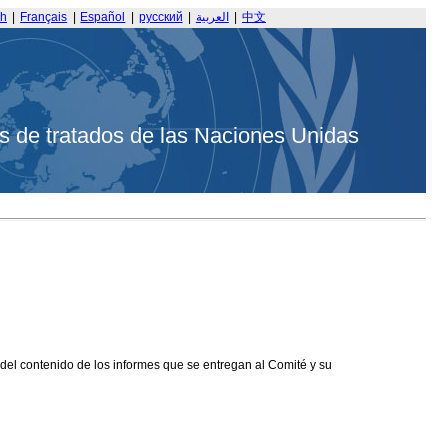
sh
|
Français
|
Español
|
русский
|
العربية
|
中文
s de tratados de las Naciones Unidas
 del contenido de los informes que se entregan al Comité y su