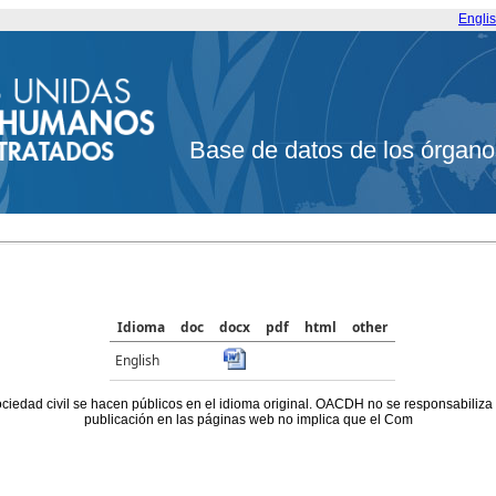
Engli
Base de datos de los órgano
Idioma
doc
docx
pdf
html
other
English
ociedad civil se hacen públicos en el idioma original. OACDH no se responsabiliza
publicación en las páginas web no implica que el Com