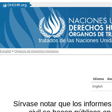
tratados de las Naciones Unid
Español
>
Organos de Derechos Humanos
Idioma
do
English
Sírvase notar que los informes