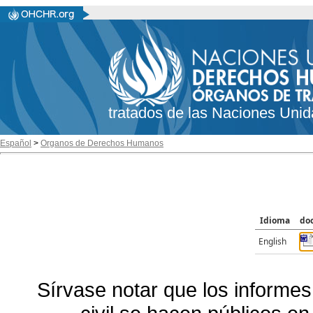
tratados de las Naciones Unid
Español
>
Organos de Derechos Humanos
Idioma
do
English
Sírvase notar que los informes