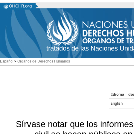
tratados de las Naciones Unid
Español
>
Organos de Derechos Humanos
Idioma
do
English
Sírvase notar que los informes