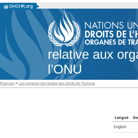
relative aux or
l’ONU
Français
>
Les organes des traités des droits de l'homme
Langue
do
English