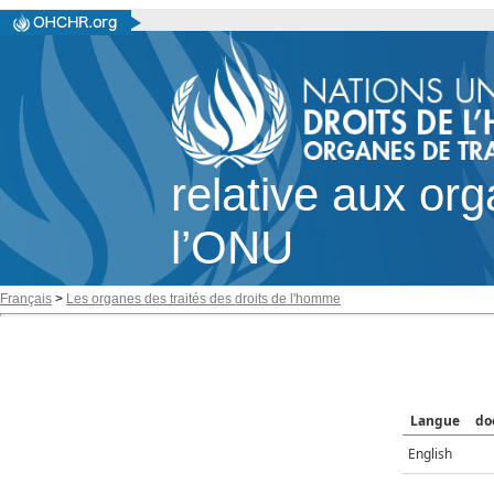
relative aux or
l’ONU
Français
>
Les organes des traités des droits de l'homme
Langue
do
English