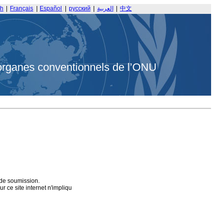
sh
|
Français
|
Español
|
русский
|
العربية
|
中文
organes conventionnels de l’ONU
 de soumission.
 ce site internet n'impliqu