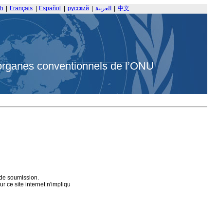
sh
|
Français
|
Español
|
русский
|
العربية
|
中文
organes conventionnels de l’ONU
 de soumission.
 ce site internet n'impliqu