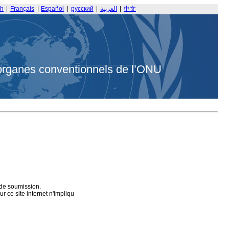
sh
|
Français
|
Español
|
русский
|
العربية
|
中文
organes conventionnels de l’ONU
 de soumission.
 ce site internet n'impliqu