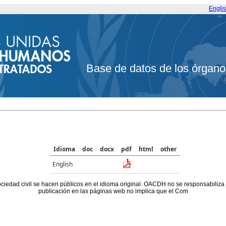
Engli
Base de datos de los órgano
Idioma
doc
docx
pdf
html
other
English
ociedad civil se hacen públicos en el idioma original. OACDH no se responsabiliza
publicación en las páginas web no implica que el Com