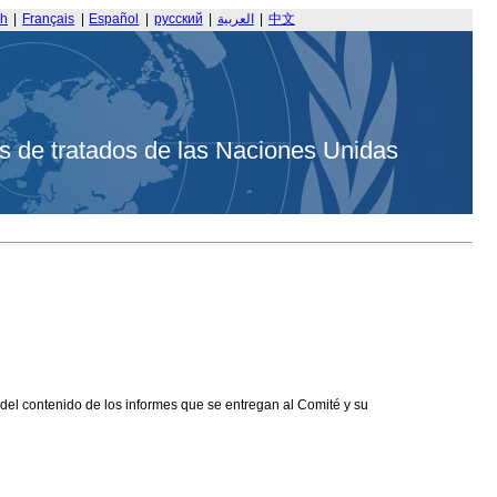
sh
|
Français
|
Español
|
русский
|
العربية
|
中文
s de tratados de las Naciones Unidas
 del contenido de los informes que se entregan al Comité y su