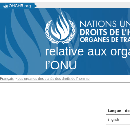
relative aux or
l’ONU
Français
>
Les organes des traités des droits de l'homme
Langue
do
English