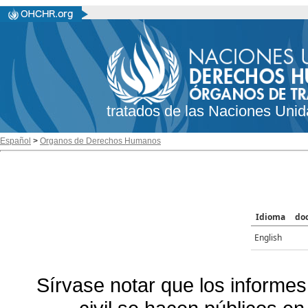
tratados de las Naciones Unid
Español
>
Organos de Derechos Humanos
Idioma
do
English
Sírvase notar que los informes