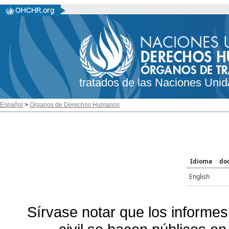
tratados de las Naciones Unid
Español
>
Organos de Derechos Humanos
Idioma
do
English
Sírvase notar que los informes