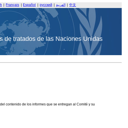
sh
|
Français
|
Español
|
русский
|
العربية
|
中文
s de tratados de las Naciones Unidas
 del contenido de los informes que se entregan al Comité y su