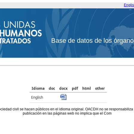
Engli
Base de datos de los órgano
Idioma
doc
docx
pdf
html
other
English
ociedad civil se hacen públicos en el idioma original. OACDH no se responsabiliza
publicación en las páginas web no implica que el Com