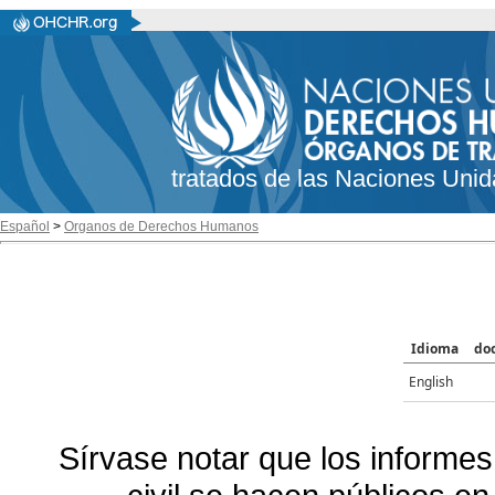
tratados de las Naciones Unid
Español
>
Organos de Derechos Humanos
Idioma
do
English
Sírvase notar que los informes