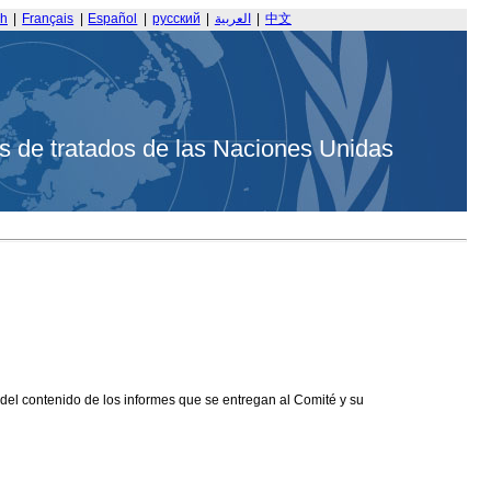
sh
|
Français
|
Español
|
русский
|
العربية
|
中文
s de tratados de las Naciones Unidas
 del contenido de los informes que se entregan al Comité y su