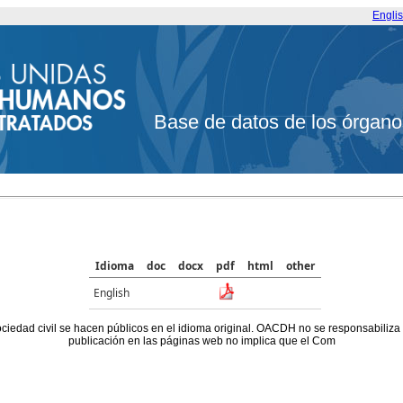
Engli
Base de datos de los órgano
Idioma
doc
docx
pdf
html
other
English
ociedad civil se hacen públicos en el idioma original. OACDH no se responsabiliza
publicación en las páginas web no implica que el Com