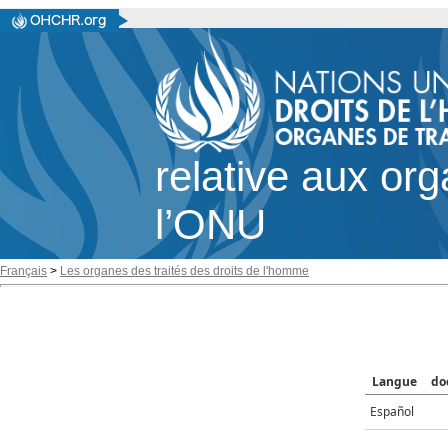
relative aux or
l’ONU
Français
>
Les organes des traités des droits de l'homme
Langue
do
Español