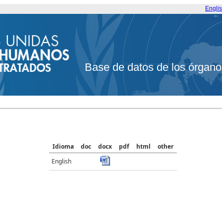
Engli
Base de datos de los órgano
Idioma
doc
docx
pdf
html
other
English