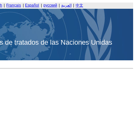
sh
|
Français
|
Español
|
русский
|
العربية
|
中文
s de tratados de las Naciones Unidas