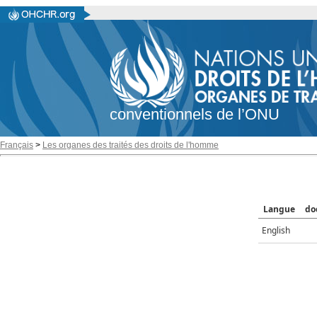
conventionnels de l’ONU
Français
>
Les organes des traités des droits de l'homme
Langue
do
English