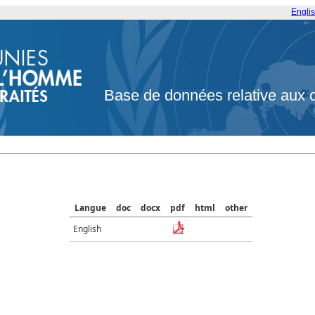
Engli
Base de données relative aux 
Langue
doc
docx
pdf
html
other
English