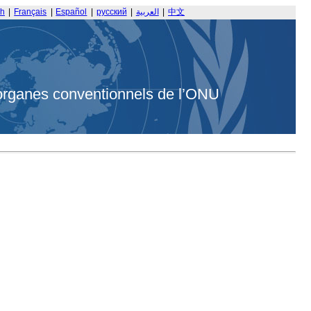
sh
|
Français
|
Español
|
русский
|
العربية
|
中文
organes conventionnels de l’ONU