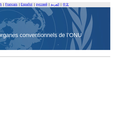
sh
|
Français
|
Español
|
русский
|
العربية
|
中文
organes conventionnels de l’ONU