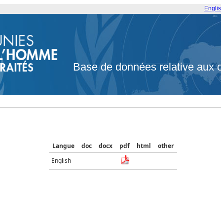
Engli
Base de données relative aux 
Langue
doc
docx
pdf
html
other
English