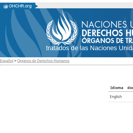
tratados de las Naciones Unid
Español
>
Organos de Derechos Humanos
Idioma
do
English