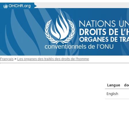
conventionnels de l’ONU
Français
>
Les organes des traités des droits de l'homme
Langue
do
English