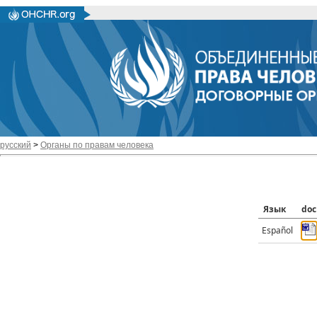
русский
>
Органы по правам человека
Язык
doc
Español